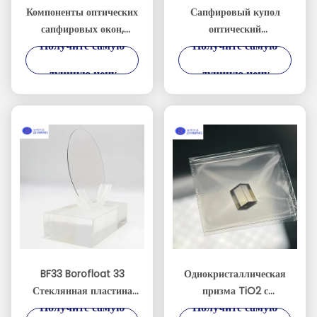
Компоненты оптических
Сапфировый купол
сапфировых окон,
оптический
Получите самую
Получите самую
изготовленные на заказ
высокопрочный
оптический защита для
лучшую цену
лучшую цену
экстремальных условий
BF33 Borofloat 33
Однокристаллическая
Стеклянная пластина
призма TiO2 с
Получите самую
Получите самую
для полупроводниковых
полированной