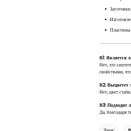
Заготовки
Изготовле
Пластины 
В1: Является
Нет, это синте
свойствами, чт
В2: Выцветет 
Нет, цвет стаб
В3: Подходит 
Да, благодаря 
Теги:
Р