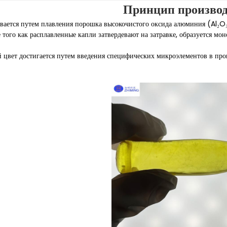
Принцип производ
вается путем плавления порошка высокочистого оксида алюминия (Al₂O
того как расплавленные капли затвердевают на затравке, образуется м
вет достигается путем введения специфических микроэлементов в проц