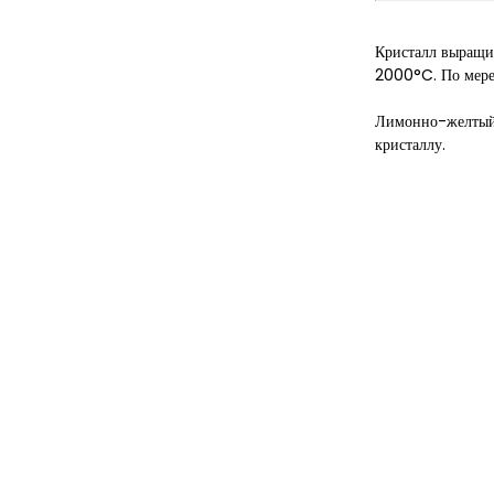
Кристалл выращи
2000°C. По мере 
Лимонно-желтый ц
кристаллу.