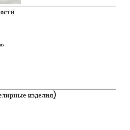
ости
ия
елирные изделия)