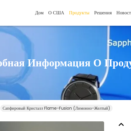
Дом
О США
Продукты
Решения
Новос
обная Информация О Прод
Сапфировый Кристалл Flame-Fusion (лимонно-Желтый)