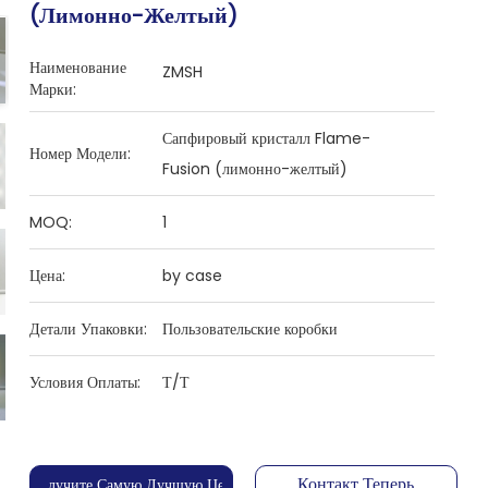
(лимонно-Желтый)
Наименование
ZMSH
Марки:
Сапфировый кристалл Flame-
Номер Модели:
Fusion (лимонно-желтый)
MOQ:
1
Цена:
by case
Детали Упаковки:
Пользовательские коробки
Условия Оплаты:
Т/Т
Контакт Теперь
Получите Самую Лучшую Цену