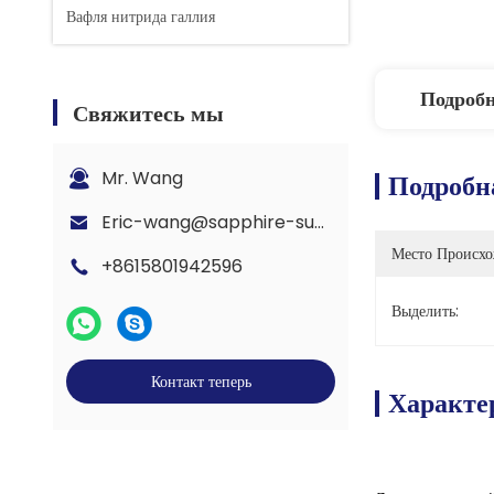
Вафля нитрида галлия
Подроб
Свяжитесь мы
Mr. Wang
Подробн
Eric-wang@sapphire-substrate.com
Место Происхо
+8615801942596
Выделить:
Контакт теперь
Характе