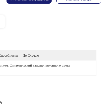
Способности:
По Случаю
янием
, 
Синтетический сапфир лимонного цвета
, 
а