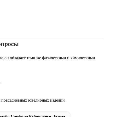
опросы
но он обладает теми же физическими и химическими
.
ля повседневных ювелирных изделий.
олубя Сапфира Рубинового Лазера