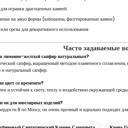
 для огранки драгоценных камней
нные на заказ формы (кабошоны, фасетированные камни)
или срезы для декоративного использования
Часто задаваемые в
 ли лимонно-желтый сапфир натуральным?
тический сапфир, выращенный методом пламенного сплавления, 
о и натуральный сапфир.
ли цвет со временем?
илен и устойчив к свету, теплу и воздействию окружающей среды
ли он для ювелирных изделий?
твердости 9 по Моосу, он очень прочный и идеально подходит д
убиновый Синтетический Камень Самоцвета
Кровь Г