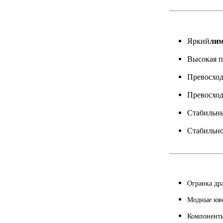
Яркий
лим
Высокая п
Превосход
Превосход
Стабильны
Стабильно
Огранка дра
Модные юве
Компоненты