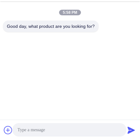
специалистам в этой области.
5:58 PM
Другие услуги:
Доступны другие цвета
Good day, what product are you looking for?