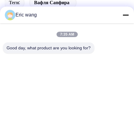
Теги:
Вафля Сапфира
Субстрат Кремния
Материал Сапфира
Eric wang
7:35 AM
Good day, what product are you looking for?
СОБЩЕННЫЕ ПРОДУКТЫ