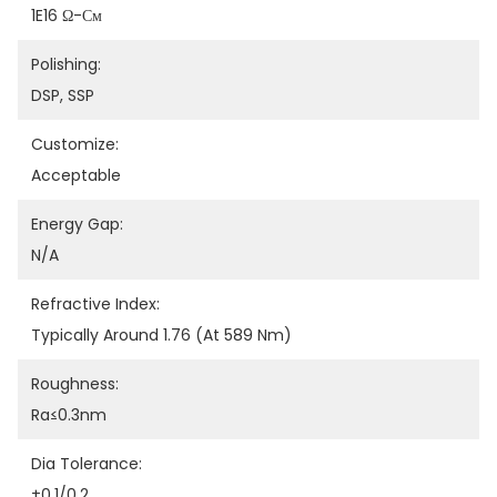
1E16 Ω-См
Polishing:
DSP, SSP
Customize:
Acceptable
Energy Gap:
N/A
Refractive Index:
Typically Around 1.76 (at 589 Nm)
Roughness:
Ra≤0.3nm
Dia Tolerance:
±0.1/0.2