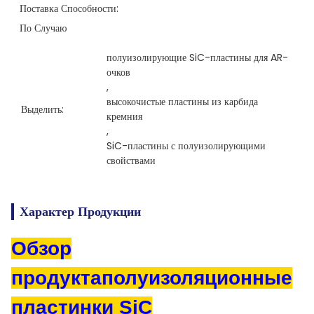
Поставка Способности:
По Случаю
полуизолирующие SiC-пластины для AR-
очков
, 
высокочистые пластины из карбида 
Выделить:
кремния
, 
SiC-пластины с полуизолирующими 
свойствами
Характер Продукции
Обзор
продукта
полуизоляционные
пластинки SiC