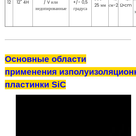
12
12" 4H
/ V или
+/- 0,5
25 мм
см-2
Ω•cm
недопированные
градуса
Основные области
применения
из
полуизоляцион
пластинки SiC