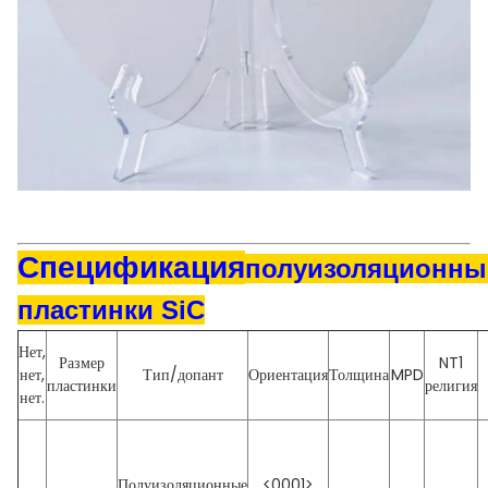
Спецификация
полуизоляционны
пластинки SiC
Нет,
Размер
NT1
нет,
Тип/допант
Ориентация
Толщина
MPD
пластинки
религия
нет.
Полуизоляционные
<0001>