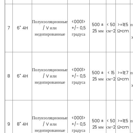
Полуизоляционные
<0001>
500 ±
< 50
>=1E5
п
7
6" 4H
/ V или
+/- 0,5
25 мм
см-2
Ω•cm
недопированные
градуса
Полуизоляционные
<0001>
500 ±
< 15
>=1E7
п
8
6" 4H
/ V или
+/- 0,5
25 мм
см-2
Ω•cm
недопированные
градуса
Полуизоляционные
<0001>
500 ±
< 50
>=1E5
п
9
8" 4H
/ V или
+/- 0,5
25 мм
см-2
Ω•cm
недопированные
градуса