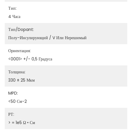
Тип:
4 Часа
Тип/Dopant:
Полу-Инсулирующий / V Или Нерешимый
Ориентация:
<0001> +/- 0,5 Градуса
Толщина:
330 ± 25 Мкм
MPD:
<50 См-2
РТ:
> = 1e5 Ω • См