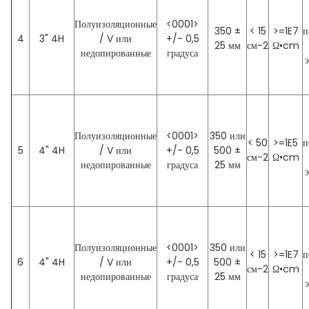
Полуизоляционные
<0001>
350 ±
< 15
>=1E7
п
4
3" 4H
/ V или
+/- 0,5
25 мм
см-2
Ω•cm
недопированные
градуса
Полуизоляционные
<0001>
350 или
< 50
>=1E5
п
5
4" 4H
/ V или
+/- 0,5
500 ±
см-2
Ω•cm
недопированные
градуса
25 мм
Полуизоляционные
<0001>
350 или
< 15
>=1E7
п
6
4" 4H
/ V или
+/- 0,5
500 ±
см-2
Ω•cm
недопированные
градуса
25 мм